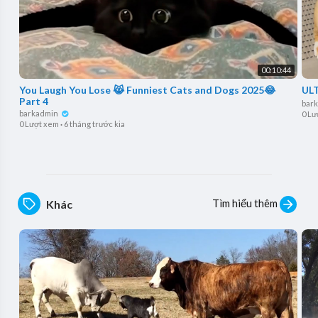
00:10:44
You Laugh You Lose 😹 Funniest Cats and Dogs 2025😂
ULT
Part 4
bar
barkadmin
0 Lư
0 Lượt xem
·
6 tháng trước kia
Tìm hiểu thêm
Khác