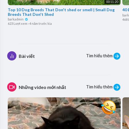
00:11:20
Top 10 Dog Breeds That Don't shed or smell | Small Dog
40 
Breeds That Don't Shed
bar
barkadmin
468 
623 Lượt xem
·
4 năm trước kia
Tìm hiểu thêm
Bài viết
Tìm hiểu thêm
Những video mới nhất