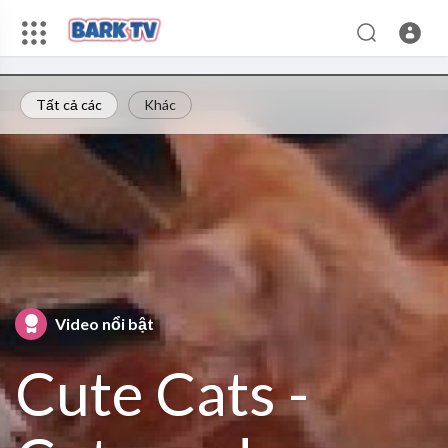
Tất cả các
Khác
Video nổi bật
Cute Cats -